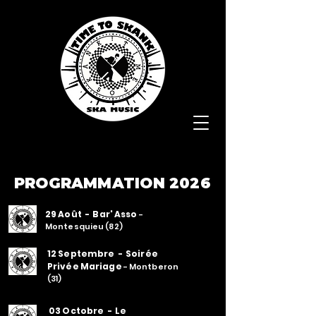
PROGRAMMATION 2026
29 Août
- Bar' Asso
-
Montesquieu (82)
12 Septembre
- Soirée
Privée Mariage
- Montberon
(31)
03 Octobre
- Le